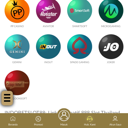
PP CASINO
AVIATOR
SMARTSOFT
MICROGAMING
GEMINI
INOUT
SPADE GAMING
JOKER
Tap Me!
DRAGOONSOFT
INDOBETSLOT88: Link Alternatif 888 Slot Thailand
Server VIP
Beranda
Promosi
Masuk
Hub. Kami
Akun Saya