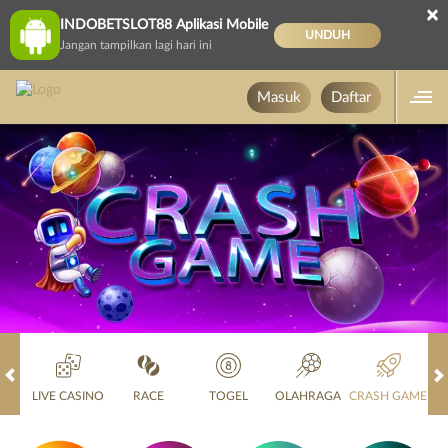
×
INDOBETSLOT88 Aplikasi Mobile
UNDUH
Jangan tampilkan lagi hari ini
Masuk
Daftar
S
LIVE CASINO
RACE
TOGEL
OLAHRAGA
CRASH GAME