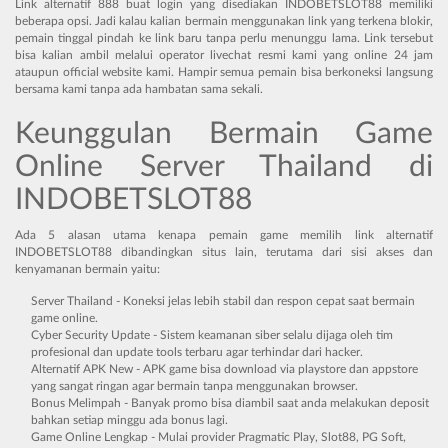
Link alternatif 888 buat login yang disediakan INDOBETSLOT88 memiliki
beberapa opsi. Jadi kalau kalian bermain menggunakan link yang terkena blokir,
pemain tinggal pindah ke link baru tanpa perlu menunggu lama. Link tersebut
bisa kalian ambil melalui operator livechat resmi kami yang online 24 jam
ataupun official website kami. Hampir semua pemain bisa berkoneksi langsung
bersama kami tanpa ada hambatan sama sekali.
Keunggulan Bermain Game
Online Server Thailand di
INDOBETSLOT88
Ada 5 alasan utama kenapa pemain game memilih link alternatif
INDOBETSLOT88 dibandingkan situs lain, terutama dari sisi akses dan
kenyamanan bermain yaitu:
Server Thailand - Koneksi jelas lebih stabil dan respon cepat saat bermain
game online.
Cyber Security Update - Sistem keamanan siber selalu dijaga oleh tim
profesional dan update tools terbaru agar terhindar dari hacker.
Alternatif APK New - APK game bisa download via playstore dan appstore
yang sangat ringan agar bermain tanpa menggunakan browser.
Bonus Melimpah - Banyak promo bisa diambil saat anda melakukan deposit
bahkan setiap minggu ada bonus lagi.
Game Online Lengkap - Mulai provider Pragmatic Play, Slot88, PG Soft,