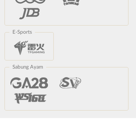
E-Sports
Sabung Ayam