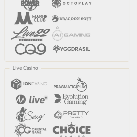
Live Casino