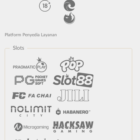
Platform Penyedia Layanan
Slots