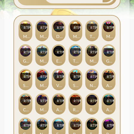
RTP
RTP
RTP
98%
RTP
98%
RTP
95%
RTP
96%
Mahjong Legend
Mahjong Legend Xmas
Dino Gems
Mahjong Legacy
The Monkey King
Mahjong of the Phoenix
RTP
RTP
RTP
97%
RTP
95%
RTP
97%
RTP
97%
Government Joke
Mahjong of the White Tiger
Epic of Aztec
The Beat of Olympus 1000
Mafia Ways
Government Disco
RTP
97%
RTP
RTP
98%
RTP
95%
RTP
96%
RTP
96%
Super Ace X
Mermaid's Market
Veggies Bonanza
Subway Runner
Neko Reborn
Aztec Legend
RTP
97%
RTP
97%
RTP
94%
RTP
90%
RTP
79%
RTP
86%
Clash of War
Mafia Ways II : Metro Haven Heist
Aztec Empire
Roma Kingdom
Blessing of the Dragon
Aztec Empire 1000
RTP
RTP
RTP
RTP
81%
RTP
85%
RTP
79%